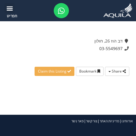
תפריט
דב הוז 26, חולון
03-5549697
Claim this Listing
Bookmark
Share
אודותינו
|
מדיניות האתר
|
צור קשר
|
פאר נשר